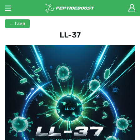
← Гайд
LL-37